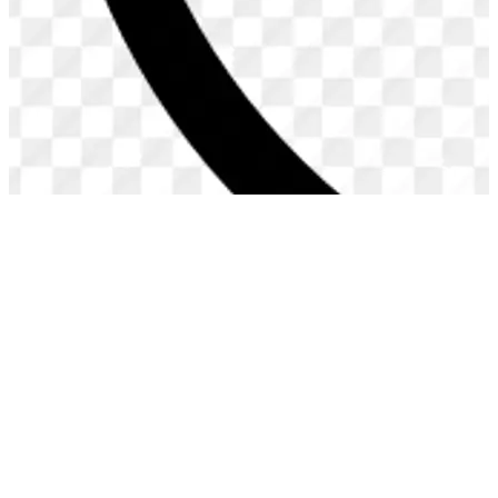
A Novembre dell’anno scorso, avevo scritto ad un gruppo di
imprenditori, dopo essere stato sollecitato su su un tema,
quello dei buy back, che non mi aveva mai davvero convinto
fino in fondo. Con lo scopo di sempre e cioè solamente di
stimolare la riflessione e aiutare a capire lo spirito del nostro
tempo, mi permetto di essere piu’ comunicativo del solito
per cercare di aiutare a decifrare il contesto finanziario
all’interno del quale si innesta l’arrivo del Coronavirus.
Specialmente quando il suddetto contesto è cosi’ lontano