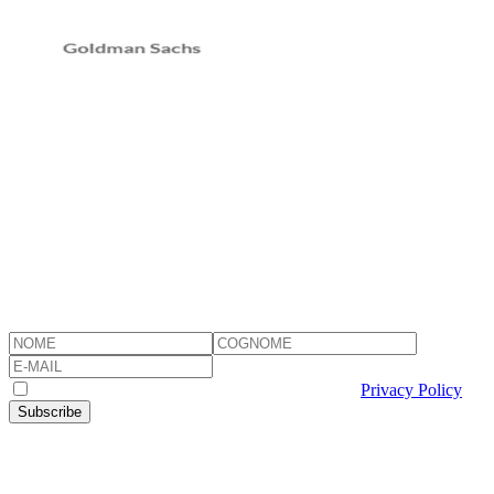
Ad ognuno la propria opinione ma non sembra davvero che
con la crisi di Lehman, il sistema capitalistico abbia voluto
imparare la lezione
Nel prossimo scritto cercheremo di gettare luce sulla
chiamata di margini (margin call) globale a cui stiamo
assistendo nel corso delle ultime tre settimane.
Weekly, original issues on what it matters for families and their wealth
I consent to the processing of my personal data
Privacy Policy
Subscribe
Other articles