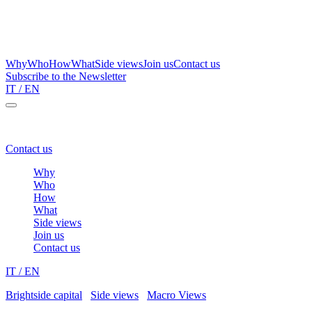
Why
Who
How
What
Side views
Join us
Contact us
Subscribe to the Newsletter
IT
/ EN
Brightside Capital – a one stop shop for family wealth protection
Contact us
Why
Who
How
What
Side views
Join us
Contact us
IT
/ EN
Brightside capital
/
Side views
/
Macro Views
/
Buy-back e
Finanziarizzazione dell’economia, Part 2