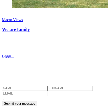
31 maggio 2026
Macro Views
We are family
Il family office moderno come piattaforma operativa attraverso cui la
famiglia continua a fare ciò che le ha sempre dato senso, ossia creare
valore
Leggi...
Subscribe to Brightside's newsletter
Stay informed with our latest insights on financial markets, wealth
management and everything we find interesting.
I consent to the processing of my personal data
Submit your message