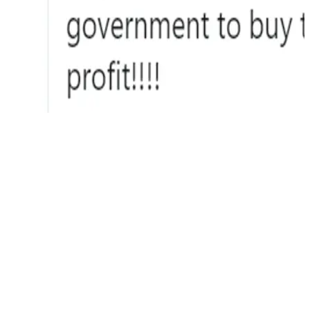
Bailout è la parola inglese per salvataggio.
Perché insistere su questo tema in questo particolare
momento ?
Tendenzialmente per due motivi:
• Come abbiamo visto molti amministratori delegati di
grande banche davanti al Senato americano, a spiegare il
loro operato durante la crisi del 2008, penso che vedremo
molti CEO di grandi corporation che dovranno dare delle
interessanti spiegazioni ai contribuenti americani, con i soldi