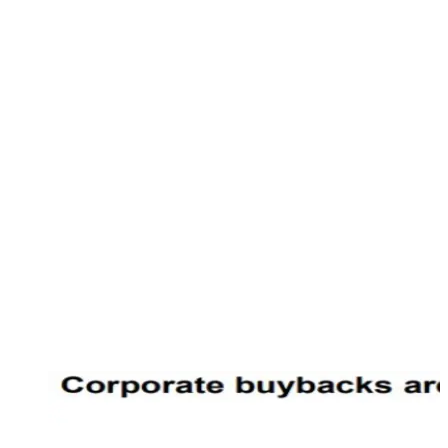
dei quali si darà seguito ad un salvataggio di immense
proporzioni. I Buy back, non solo hanno distorto capitali che
dovevano finire nelle tasche degli azionisti/risparmiatori che
avrebbero potuto decidere in autonomia sul da farsi, ma
hanno addirittura portato all’aumento del debito delle
società che li facevano! Hanno quindi contribuito ad
indebolire bilanci che mai come oggi avrebbero bisogno di
avere le spalle forti per reggere la tempesta.
• I buy back sono stati, come ben si evince da questa tabella
di Goldman Sachs, il principale motore degli acquisti di
azioni negli ultimi anni; con la loro scomparsa, dovuta al
Covid, scompare di fatto l’unico compratore di azioni
presente sul mercato negli ultimi anni :