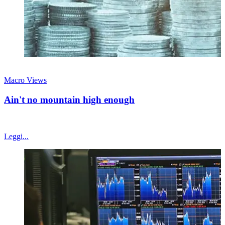
26 luglio 2026
Macro Views
Ain't no mountain high enough
Mercato americano "too big to fail"?
Leggi...