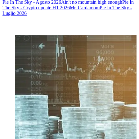
Pie In The Sky - Agosto 2026
Ain't no mountain high enough
Pie In
The Sky - Crypto update H1 2026
Mr. Cardamom
Pie In The Sky -
Luglio 2026
Potrebbe interessarti anche