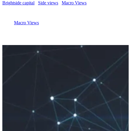
Brightside capital
/
Side views
/
Macro Views
/
Elevation
30 November 2020
Macro Views
Elevation