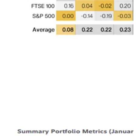
PORTFOLIO CONSTRUCTION
: Fidelity non proprio uno
dei player più innovativi e all’avanguardia del settore
finanziario, ha di recente preparato uno studio su quale
sarebbe l’impatto di una piccola allocazione in Bitcoin
all’interno di portafogli tradizionali. Così da poterne
evidenziare la forte decorrelazione ed il potenziale di
diversificazione. La tabella che segue confronta i ritorni dal
2015 di un portafoglio tradizionale (60 bond – 40 equity), a
cui sono state aggiunte piccole “dosi” di Bitcoin (1 – 2 –
3%)