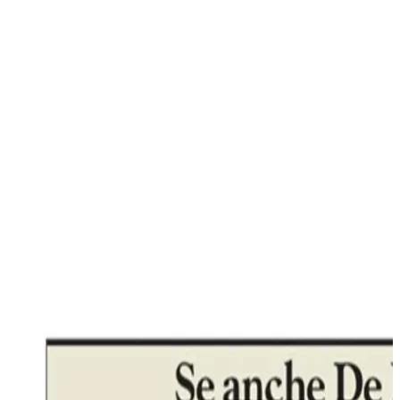
U2, 2000
Anche in Italia sta iniziando ad elevarsi il livello di
attenzione nei confronti del Bitcoin, derubricato come
spesso succede in un paese culturalmente conservatore, nel
migliore dei casi come un investimento ridicolo e nel
peggiore come un colossale strumento di riciclaggio.
L’uscita recente di Carlo De Bendetti sul Bitcoin sta a
dimostrare che qualcosa sta comunque cambiando anche
nello Stivale: “credo che il sistema basato sul dollaro
scomparirà nel prossimo futuro… la moneta vincente sarà
quella derivata dalla blockchain, ovvero tutte le criptovalute
ed in particolare il Bitcoin.”