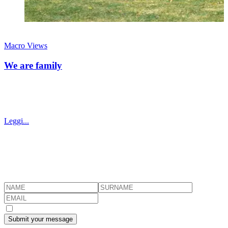
31 maggio 2026
Macro Views
We are family
Il family office moderno come piattaforma operativa attraverso cui la
famiglia continua a fare ciò che le ha sempre dato senso, ossia creare
valore
Leggi...
Subscribe to Brightside's newsletter
Stay informed with our latest insights on financial markets, wealth
management and everything we find interesting.
I consent to the processing of my personal data
Submit your message