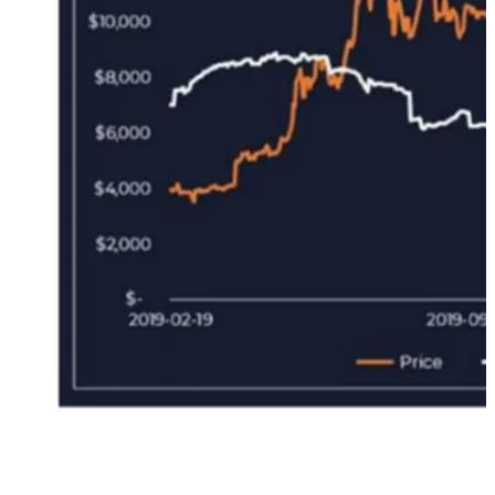
FLOW 5
: da quando è possibile l’acquisto di Bitcoin su
PayPal, gli utenti della piattaforma stanno comprando il 70%