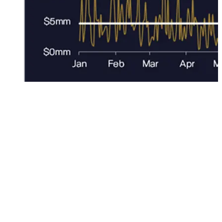
Quando altre grandi piattaforme finanziarie diverranno
operative, ci sarà ancora più sbilanciamento tra domanda e
offerta a tutto beneficio dei prezzi
DECORRELAZIONE
: la decorrelazione è un elemento
chiave di costruzione di portafoglio dato che asset
decorrelati ma accoppiati insieme in un portafoglio,
garantiscono una maggior tenuta davanti agli andamenti
ondivaghi dei mercati. Per il Bitcoin lasciamo parlare le cifre
(circoletto rosso in basso):