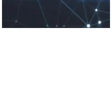
A star lit up like a cigar
Strung out like a guitar
Maybe you could educate my mind
Explain all these controls
I can’t sing but I’ve got soul
The goal is elevation
Elevation
All that you can’t leave behind