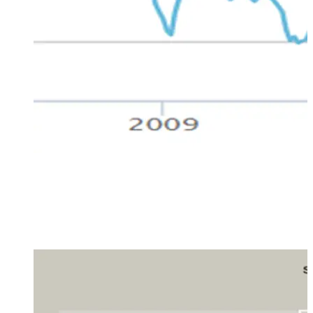
Pensare di avere nel portafoglio una call sul sistema
finanziario del futuro, non mi dispiace. Perché Bitcoin e
Blockchain lo possono essere? Allego una semplice matrice
self-explanatory