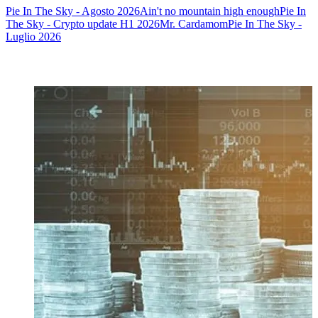
Pie In The Sky - Agosto 2026
Ain't no mountain high enough
Pie In
The Sky - Crypto update H1 2026
Mr. Cardamom
Pie In The Sky -
Luglio 2026
Potrebbe interessarti anche