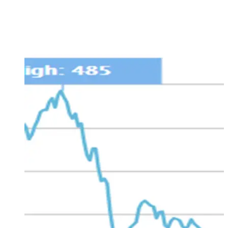
distruggendo valore, non lo dico io, lo dice il grafico di
qualsiasi indice settoriale bancario, prendiamo ad esempio
l’eurostoxx banks negli ultimi dodici anni: -90%