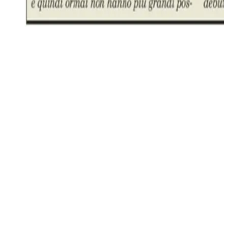
Volevo dunque dedicare questo scritto a spiegare perché
durante la crisi del Covid ho deciso di investire in Bitcoin e
perché in pochissimi mesi, dopo parecchie ore di studio e
analisi, è diventata la prima posizione d’investimento del
mio portafoglio personale.
MACRO 1
: con I livelli di debito raggiunti pre-Covid
serviva giusto una pandemia per far esplodere le metriche di
debito di qualsiasi genere: governativo, societario e privato.
Da una crisi di debito si può uscire solo in due maniere,
cancellando o ristrutturando il debito oppure facendo in
modo che il suo valore reale si sgonfi grazie ad una manovra
inflattiva. Nonostante resti convinto che qualcosa sulla
cancellazione del debito possa anche saltare fuori, ho la
convinzione che sarà l’inflazione lo strumento principale