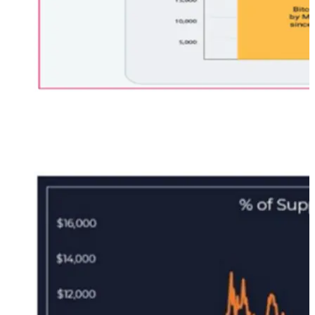
FLOWS 4
: ed ecco un’evidenza del fatto che chi compra
Bitcoin oggi, non li molla, lo fa per tenerseli nel lungo
termine: