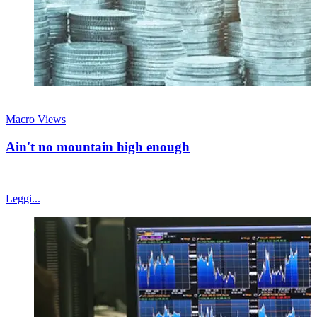
26 luglio 2026
Macro Views
Ain't no mountain high enough
Mercato americano "too big to fail"?
Leggi...