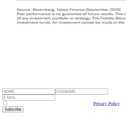
Chiudo consigliando tre libri a chi volesse approfondire
ulteriormente l’argomento:
The Bitcoin Standard – Saifedean Ammous
The Internet of Money I and II – Andreas Antonopoulos
Weekly, original issues on what it matters for families and their wealth
I consent to the processing of my personal data
Privacy Policy
Subscribe
Other articles