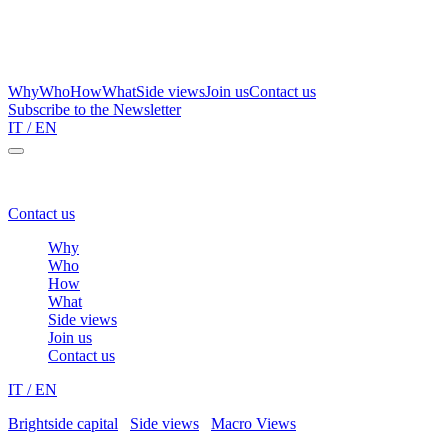
Why
Who
How
What
Side views
Join us
Contact us
Subscribe to the Newsletter
IT
/ EN
Brightside Capital – a one stop shop for family wealth protection
Contact us
Why
Who
How
What
Side views
Join us
Contact us
IT
/ EN
Brightside capital
/
Side views
/
Macro Views
/
Elevation