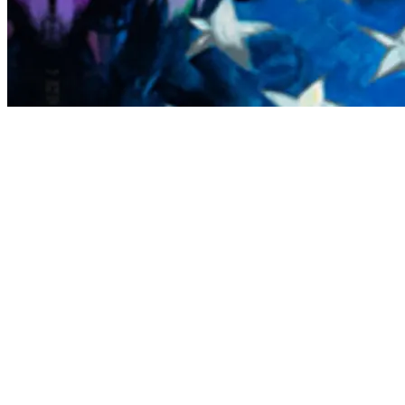
All that I ask you
Is show me how to follow you and I’ll obey
Teach me how to reach you, I can’t find my own way
Let me see the light
Let me be the light
As the sun
Turns slowly around the sky
‘Til the shadow of night is high
The eagle will learn to fly