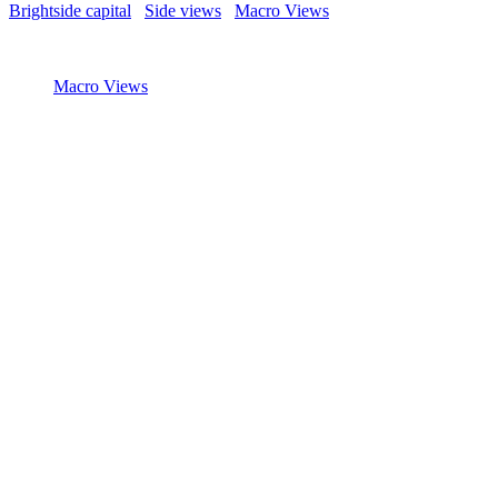
Brightside capital
/
Side views
/
Macro Views
/
The eagle will fly aga
23 February 2025
Macro Views
The eagle will fly again