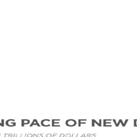
, Canada, Bitcoin e Oro?
e: la necessità degli Stati Uniti di trovare una maniera di 
livello di indebitamento del governo americano: come eviden
ppiare questa size con una traiettoria esponenziale.