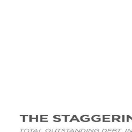
“The Eagle will rise again” – The Alan Parsons Project
Pyramid Album, 1978
Che cosa hanno in comune Groenlandia, the Gaza Riviera
Sono tutti temi che posso essere uniti da un unico fil roug
I punti di partenza
Il grafico che segue permette di prendere coscienza del 
debito e sono bastati gli ultimi quattro anni per raddo