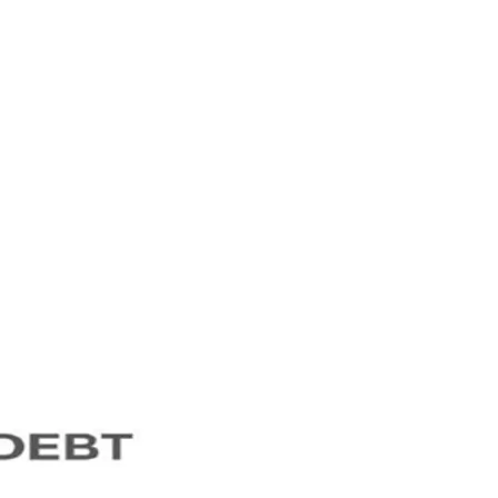
gestire un indebitamento sempre più fuori controllo.
te,
sono serviti 221 anni per generare 12
trillion
di