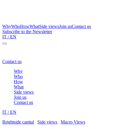
Why
Who
How
What
Side views
Join us
Contact us
Subscribe to the Newsletter
IT
/ EN
Brightside Capital – a one stop shop for family wealth protection
Contact us
Why
Who
How
What
Side views
Join us
Contact us
IT
/ EN
Brightside capital
/
Side views
/
Macro Views
/
The eagle will fly aga