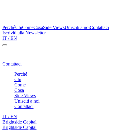
Perché
Chi
Come
Cosa
Side Views
Unisciti a noi
Contattaci
Iscriviti alla Newsletter
IT /
EN
Brightside Capital – a one stop shop for family wealth protection
Contattaci
Perché
Chi
Come
Cosa
Side Views
Unisciti a noi
Contattaci
IT /
EN
Brightside Capital
/
CONTATTACI
Brightside Capital
/
CONTATTACI