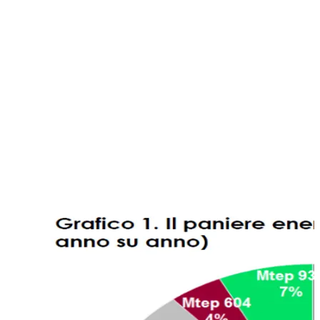
crescita della domanda di gas che nel 2021 in Europa è stata
di circa +6% e, dall’altro, una significativa difficoltà nel lato
dell’offerta con scarsa presenza di scorte. Nell’Unione
Europea, infatti, vi è un calo della produzione continuo e
costante da ormai quindici anni a questa parte e
difficilmente questo trend subirà un’inversione di tendenza.
La maggior parte degli analisti si è concentrata su questo
punto. Tuttavia, noi abbiamo osservato che, nonostante un
aumento della domanda e un calo dell’offerta, è difficile
giustificare un aumento del prezzo del 400%, per cui è
evidente che esistono altri fattori.