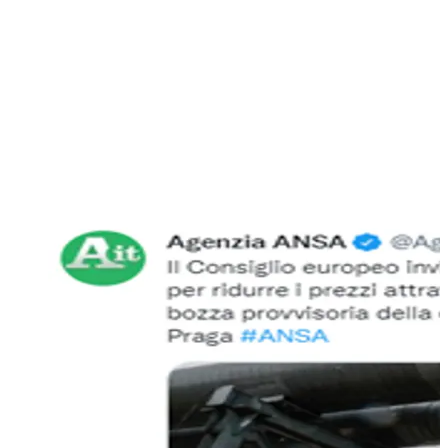
sull’energia e non solo sull’energia, come quello eurasiatico
di Verona, che quest’anno si svolgerà per ovvie ragioni a
Baku in Azerbaigian, ho avuto modo di vedere questo e
posso riportare la contrarietà della Federazione Russa a
questi cambiamenti, tant’è che il responsabile finanziario e
contrattuale della Gazprom, Sergey Komlev, ci aveva messi
apertamente in guardia sulle possibili conseguenze di questi
cambiamenti.