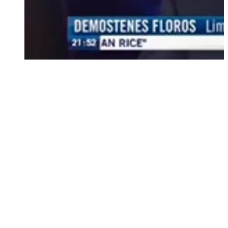
L’intervista è stata realizzata poche ore prima del sabotaggio
del Nord Stream, ma data l’importanza dell’evento, abbiamo
aggiunto una domanda su quanto avvenuto.
Iniziamo con una fotografia della
situazione
(
prima del sabotaggio n.d.r.
).
Partirei con lo spiegare in maniera generale, ma non
generica, quelle che sono state le cause degli aumenti del
prezzo del gas naturale nel mercato regionale europeo. Una
piccola precisazione in premessa: quando si parla del gas
naturale, dobbiamo sempre tenere in conto che esistono tre