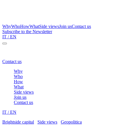
Why
Who
How
What
Side views
Join us
Contact us
Subscribe to the Newsletter
IT
/ EN
Brightside Capital – a one stop shop for family wealth protection
Contact us
Why
Who
How
What
Side views
Join us
Contact us
IT
/ EN
Brightside capital
/
Side views
/
Geopolitica
/
Guerra e pace