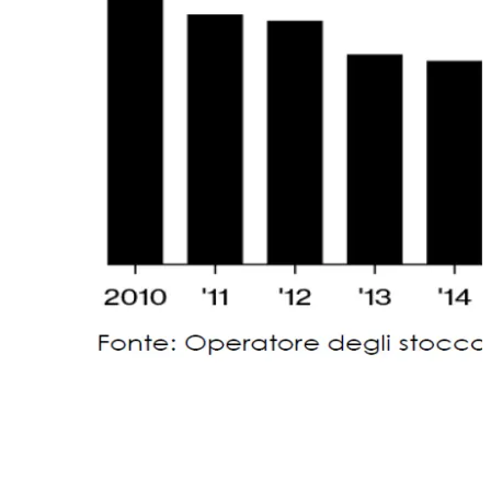
E arrivo al tema del price cap. Noi non abbiamo ancora
capito cosa intende l’UE per price cap. Mi spiego. Prima ho
fatto una distinzione tra prezzo dell’importazione di Eni da