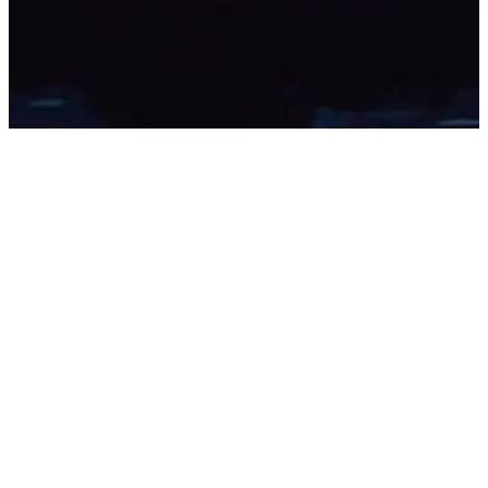
(Petrolio, docu-film, 2016)
«L’assenza di sofferenze, il soddisfacimento dei bisogni della vita e,
come conseguenza, la libertà di scegliere le proprie occupazioni,
ossia il proprio modo di vita, apparivano a Pierre, adesso, come
l’indubbia e suprema felicità dell’uomo. Soltanto adesso, in quel
luogo, Pierre aveva pienamente apprezzato, per la prima volta, il
piacere di mangiare quando aveva voglia di mangiare, di bere
quando aveva voglia di bere, di dormire quando aveva voglia di
dormire, di stare al caldo quando aveva freddo, di conversare con
qualcuno quando aveva voglia di parlare e di ascoltare una voce
umana. Il soddisfacimento dei bisogni – cibo buono, pulizia, libertà
– sembrava a Pierre, adesso che era privo di tutto questo,
un’assoluta felicità…»