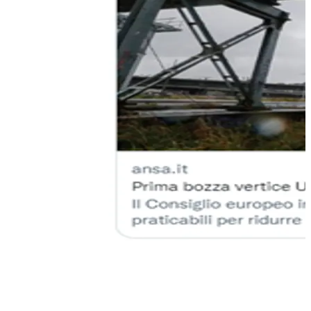
L’Europa ha fatto una scelta sciagurata che nessuno in
campagna elettorale ha avuto il coraggio di affrontare come
tema anche perché l’Europa dipende dall’estero per il 60%