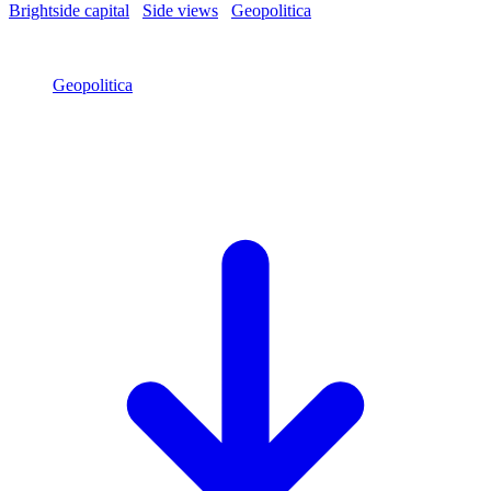
Brightside capital
/
Side views
/
Geopolitica
/
Guerra e pace
9 October 2022
Geopolitica
Guerra e pace