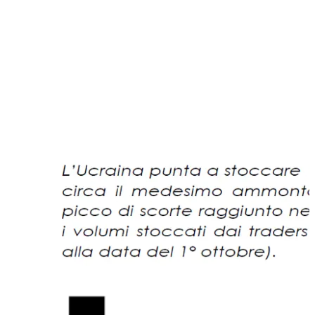
soprattutto in Italia attraverso una serie di gasdotti che
trasportano, ad oggi, circa 40 mln di m
3
che passano per
l’Ucraina, arrivano in Austria e poi da noi. Se ciò avvenisse,
ed è già avvenuto in passato dal 2009 al 2014, i russi se ne
accorgeranno immediatamente e potranno, contratti alla
mano, interrompere il flusso, peggiorando la nostra
situazione. Questo è uno scenario negativo che non
possiamo escludere.