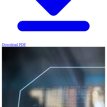
Download PDF