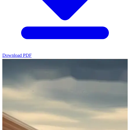
Download PDF