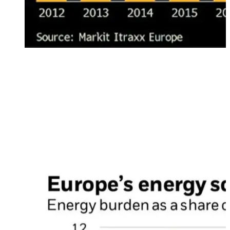
A fine agosto il prezzo dei Credit Default Swap, o CDS
(strumenti derivati che proteggono dal rischio di fallimento
dell’emittente), sui titoli obbligazionari di aziende europee
«Investment Grade» ha raggiunto i massimi dal biennio
2012-2013, periodo che è coinciso con la crisi del debito
sovrano europeo
Crisi energetica in Europa