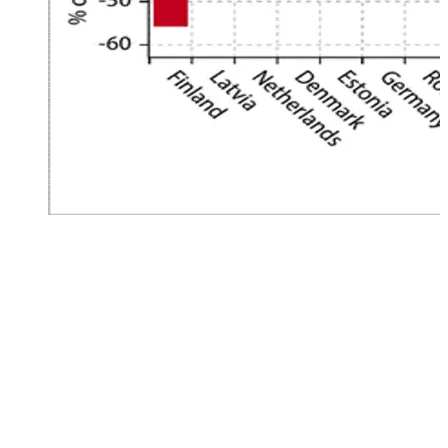
I tagli più profondi ai consumi di gas naturale nel 2022
rispetto alla media degli anni tra il 2017 ed il 2021 si
osservano nei paesi che condividono un confine con la
Russia, come la Finlandia e la Lettonia. Al contrario, Francia
ed Italia non hanno quasi ridotto il consumo di gas, mentre
in Spagna quest’ultimo è addirittura aumentato
Weekly, original issues on what it matters for families and their wealth