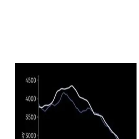
nonostante l’invasione dell’Ucraina da parte della Russia e le
conseguenti tensioni sull’approvvigionamento di gas nell’UE,
la Russia ha aumentato la sua quota di esportazioni di GNL
verso l’Europa (barra rossa). Questo trend è osservabile anche
negli export di GNL degli Stati Uniti verso l’Europa (barra
gialla): nei primi sei mesi del 2022, infatti, gli US hanno già
esportato in Europa 39 miliardi di metri cubi di GNL, contro
i 34 di tutto il 2021
Consumo di energia elettrica in Germania