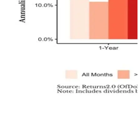
Negli ultimi 100 anni circa, i rendimenti medi annualizzati
dell’indice S&P500 a uno, tre e cinque anni successivi ad un
calo di mercato superiore al 20% o 30% sono quasi identici
rispetto ai rendimenti medi durante tutti i mesi del campione
preso in considerazione. Quando il mercato è diminuito del