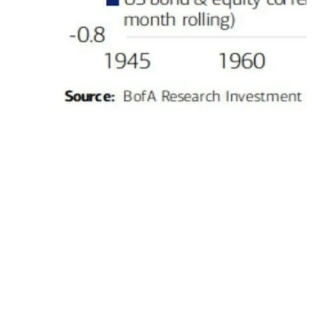
Durante gli ultimi 25 anni la correlazione tra bond e azioni è
quasi sempre stata negativa, ed ha raggiunto livelli estremi
durante le fasi di maggiore volatilità (bolla .com, GFC e crisi
Covid). Nel 2022 le due asset class si sono invece mosse
nella stessa direzione (al ribasso) e la correlazione è ora
positiva e sui livelli massimi degli ultimi vent’anni; questa
dinamica è analoga a quanto vissuto per buona parte del
secolo scorso, soprattutto durante periodi di elevata
inflazione come gli anni ‘70