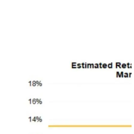
40% o più dai massimi storici, il vantaggio di comprare
l’indice cosi a sconto è rilevante nel primo anno (l’S&P 500
tende a restituire il 25%), mentre a 5 anni la performance
annualizzata si riduce al 12,8% rispetto all’11,1% durante
tutti i mesi
Investitori Retail