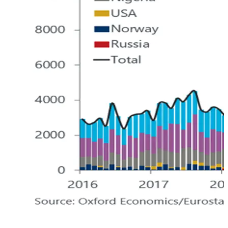
Le importazioni di Gas Naturale Liquefatto (GNL) in Europa
sono aumentate su larga scala da metà del 2021. Nel 2022,