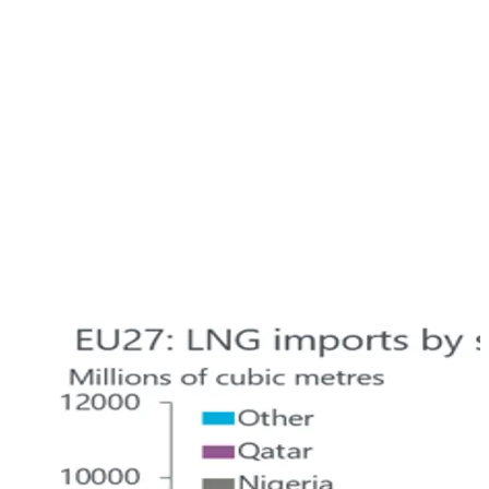
Il grafico mostra il costo relativo al consumo di petrolio, gas
e carbone come percentuale del PIL nell’Unione Europea
(linea arancione) e negli Stati Uniti (linea gialla). L’UE sta
ora spendendo quasi il 12% del suo PIL in energia, rendendo
l’impatto della crisi attuale peggiore rispetto allo shock
petrolifero degli anni ‘70. Gli Stati Uniti, che sono invece un
esportatore netto di energia, spendono meno della metà
dell’UE
Importazioni europee di GNL