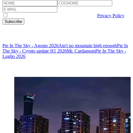
I consent to the processing of my personal data
Privacy Policy
Subscribe
Other articles
Pie In The Sky - Agosto 2026
Ain't no mountain high enough
Pie In
The Sky - Crypto update H1 2026
Mr. Cardamom
Pie In The Sky -
Luglio 2026
Potrebbe interessarti anche