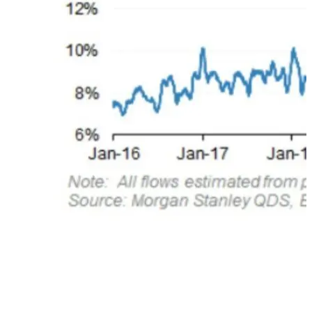
Durante il rialzo che ha caratterizzato gli indici azionari post
COVID, la partecipazione agli scambi degli investitori retail
è aumentata in maniera sostanziale (anche grazie agli stimoli
monetari ricevuti dal governo) fino a muovere il 16% dei