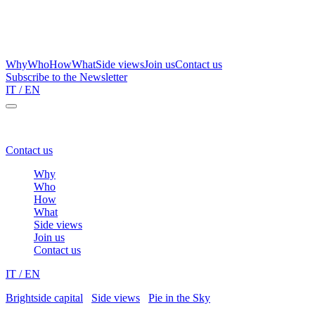
Why
Who
How
What
Side views
Join us
Contact us
Subscribe to the Newsletter
IT
/ EN
Brightside Capital – a one stop shop for family wealth protection
Contact us
Why
Who
How
What
Side views
Join us
Contact us
IT
/ EN
Brightside capital
/
Side views
/
Pie in the Sky
/
Pie in the sky