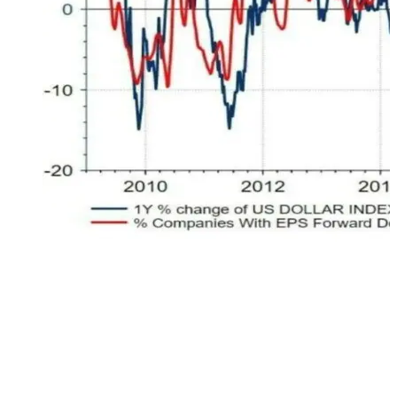
Un dollaro più forte rende i prodotti americani più costosi
per i consumatori internazionali che devono pagarli in una
valuta che si è deprezzata nei suoi confronti. Il grafico
evidenzia la correlazione tra l’apprezzamento del dollaro
(linea blu) e la percentuale di aziende che rivedono al
ribasso le proprie stime di utili (linea rossa)