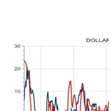
volumi scambiati sul mercato a fine 2020 (linea azzurra).
Nei mesi estivi del 2022, con il Nasdaq in rialzo del +20%
dai minimi registrati a metà giugno, l’attività degli
investitori retail è tornata sui livelli del 2021
Impatto del dollaro sulla revisione degli utili