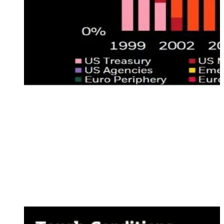
Durante il 2022 più di 45 banche centrali nel mondo hanno
alzato i tassi d’intersse per tentare di calmierare il rialzo dei
prezzi al consumo. Attualmente la percentuale di bond con un
rendimento superiore al 4% è di circa il 60% di tutto
l’obbligazionario mondiale, mentre questo valore era rimasto
al di sotto del 25% nella decade successiva alla Grande Crisi
Finanziaria, quando le banche centrali dei principali paesi
sviluppati hanno utilizzato le misure di Quantitative Easing
(QE) per stimolare l’economia mantenendo artificialmente
bassi i tassi di interesse
Credito in Europa