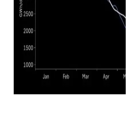
Il clima caldo, le misure di risparmio energetico ed il minor
consumo di gas per uso industriale causato dal rallentamento
dell’economia tedesca hanno ridotto il consumo energetico
della Germania nel 2022 (linea blu) di circa il 20% rispetto