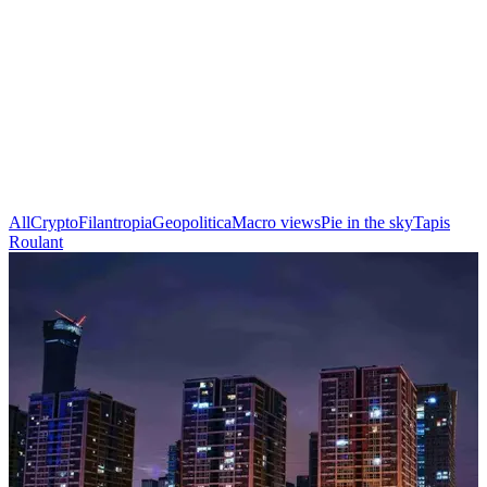
SIDE VIEWS
A family office exists to bring clarity and conviction to the financial
world's complexity. We created Side Views with precisely this
belief. Every week, we deliver original perspectives on the forces
shaping the protection and growth of family wealth because true
understanding is never born from a single point of view. We are
convinced that knowledge remains the most powerful asset a family
can own.
All
Crypto
Filantropia
Geopolitica
Macro views
Pie in the sky
Tapis
Roulant