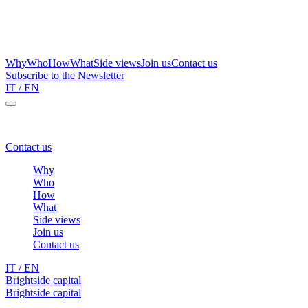
Why
Who
How
What
Side views
Join us
Contact us
Subscribe to the Newsletter
IT
/ EN
Brightside Capital – a one stop shop for family wealth protection
Contact us
Why
Who
How
What
Side views
Join us
Contact us
IT
/ EN
Brightside capital
/
SIDE VIEWS
Brightside capital
/
SIDE VIEWS