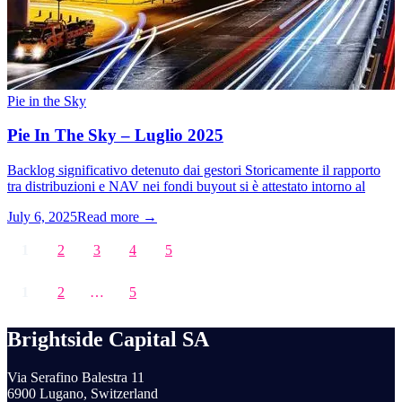
Pie in the Sky
Pie In The Sky – Luglio 2025
Backlog significativo detenuto dai gestori Storicamente il rapporto
tra distribuzioni e NAV nei fondi buyout si è attestato intorno al
July 6, 2025
Read more →
1
2
3
4
5
1
2
…
5
Brightside Capital SA
Via Serafino Balestra 11
6900 Lugano, Switzerland